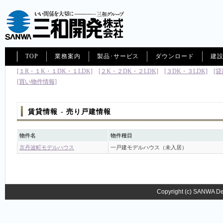
TOP
業務案内
製品･サービス
ダウンロード
建
[１R・１K・１DK・１LDK]
[２K・２DK・２LDK]
[３DK・３LDK]
[貸
[買い物件情報]
賃貸情報 - 売り戸建情報
物件名
物件種目
京丹波町モデルハウス
一戸建モデルハウス（未入居）
Copyright (c) SANWA Dev