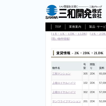
TOP
業務案内
製品･サー
[１R・１K・１DK・１LDK]
[２K・２DK
[買い物件情報]
賃貸情報 - 2K・2DK・2LDK
号
間取
物件名
室
り
賃料
三和マンション
305
2DK
65,00
上穂ロイヤルハイツ
102
2DK
57,00
上穂ロイヤルハイツ
302
2DK
57,00
サンワライフマンション
201
2DK
52,00