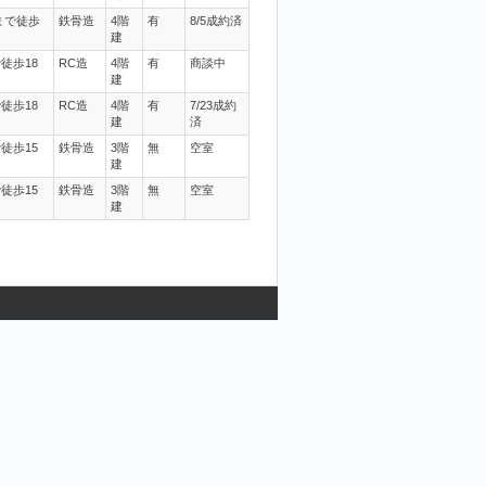
まで徒歩
鉄骨造
4階
有
8/5成約済
建
徒歩18
RC造
4階
有
商談中
建
徒歩18
RC造
4階
有
7/23成約
建
済
徒歩15
鉄骨造
3階
無
空室
建
徒歩15
鉄骨造
3階
無
空室
建