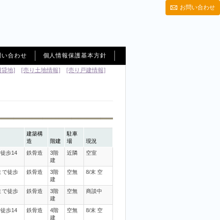
お問い合わせ
問い合わせ
個人情報保護基本方針
用貸地]
[売り土地情報]
[売り戸建情報]
建築構
駐車
造
階建
場
現況
徒歩14
鉄骨造
3階
近隣
空室
建
まで徒歩
鉄骨造
3階
空無
8/末 空
建
まで徒歩
鉄骨造
3階
空無
商談中
建
徒歩14
鉄骨造
4階
空無
8/末 空
建