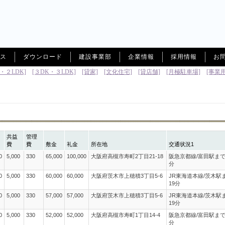
ビス
ダウンロード
建設事業部
企業情報
採用情報
お
・２LDK]
[３DK・３LDK]
[貸家]
[文化住宅]
[貸店舗]
[月極駐車場]
[事業
共益
管理
費
費
敷金
礼金
所在地
交通状況1
0
5,000
330
65,000
100,000
大阪府高槻市寿町2丁目21-18
阪急京都線/富田駅まで
分
0
5,000
330
60,000
60,000
大阪府茨木市上穂積3丁目5-6
JR東海道本線/茨木駅
19分
0
5,000
330
57,000
57,000
大阪府茨木市上穂積3丁目5-6
JR東海道本線/茨木駅
19分
0
5,000
330
52,000
52,000
大阪府高槻市寿町1丁目14-4
阪急京都線/富田駅まで
分